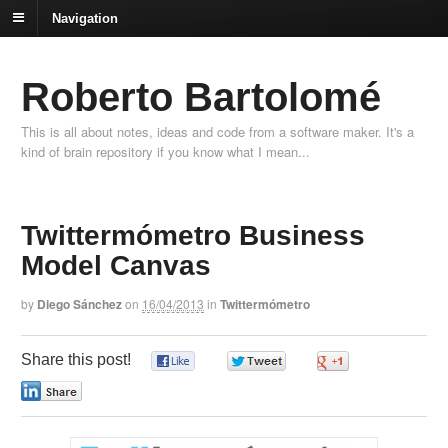
Navigation
Roberto Bartolomé
This is all about notes, ideas and code from a software maker. It's a
kind of brain repository if you know what I mean...
Twittermómetro Business
Model Canvas
by
Diego Sánchez
on
16/04/2013
in
Twittermómetro
Share this post!
0
0
0
0