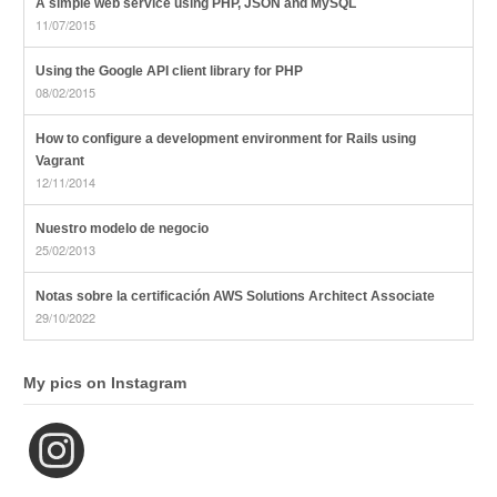
A simple web service using PHP, JSON and MySQL
11/07/2015
Using the Google API client library for PHP
08/02/2015
How to configure a development environment for Rails using
Vagrant
12/11/2014
Nuestro modelo de negocio
25/02/2013
Notas sobre la certificación AWS Solutions Architect Associate
29/10/2022
My pics on Instagram